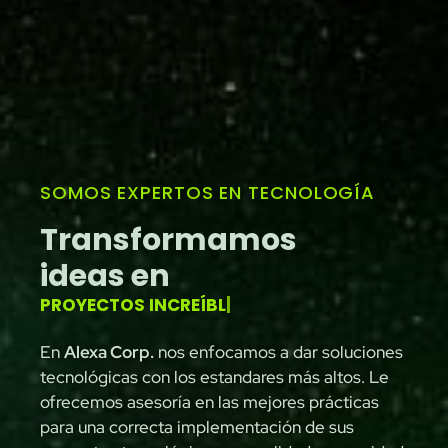
SOMOS EXPERTOS EN TECNOLOGÍA
Transformamos
ideas en
P
R
O
Y
E
C
T
O
S
I
N
C
R
E
Í
B
L
E
S
|
En
Alexa Corp.
nos enfocamos a dar soluciones
tecnológicas con los estandares más altos. Le
ofrecemos asesoría en las mejores prácticas
para una correcta implementación de sus